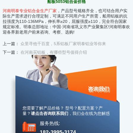
船板5053铝合金价格
河南明泰专业铝合金生产厂家
，产品型号规格齐全，也可结合用户实
际生产需求进行合理定制，可满足不同用户生产所需，船用铝板的抗
拉强度为110-136MPa，伸长率≥20，屈服强度≥110，完全符合国家
规定标准。明泰总部地址：中国·河南省巩义市产业聚集区!河南明泰欢
迎各界新老用户前来咨询、考察、选购!
上一篇：
众里寻他千百度，5系铝板厂家明泰铝业等你来
下一篇：
在河南买铝板，有哪些型号值得介绍
咨询我们
您需要了解产品价格？ 型号？配置方案？产
量？
请点击咨询联系我们
，
我们会在线为您解惑
服务热线:
182-3995-3174