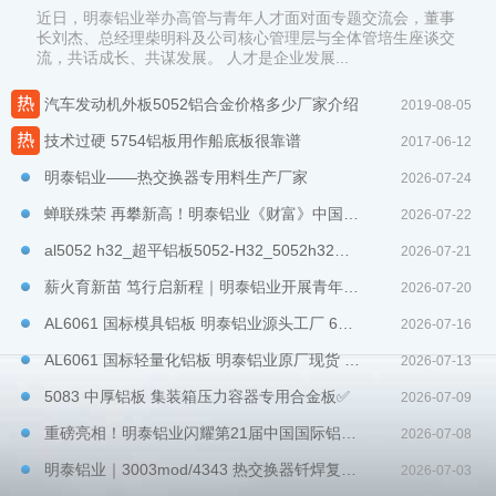
近日，明泰铝业举办高管与青年人才面对面专题交流会，董事
长刘杰、总经理柴明科及公司核心管理层与全体管培生座谈交
流，共话成长、共谋发展。 人才是企业发展...
汽车发动机外板5052铝合金价格多少厂家介绍
2019-08-05
技术过硬 5754铝板用作船底板很靠谱
2017-06-12
明泰铝业——热交换器专用料生产厂家
2026-07-24
蝉联殊荣 再攀新高！明泰铝业《财富》中国500强排名跃升9位
2026-07-22
al5052 h32_超平铝板5052-H32_5052h32覆膜防锈铝板
2026-07-21
薪火育新苗 笃行启新程｜明泰铝业开展青年人才专题交流会
2026-07-20
AL6061 国标模具铝板 明泰铝业源头工厂 6061-T6 中厚板 CNC 加工全国现货直发
2026-07-16
AL6061 国标轻量化铝板 明泰铝业原厂现货 新能源电池托盘专用铝板全国直发
2026-07-13
5083 中厚铝板 集装箱压力容器专用合金板✅️
2026-07-09
重磅亮相！明泰铝业闪耀第21届中国国际铝工业展
2026-07-08
明泰铝业｜3003mod/4343 热交换器钎焊复合铝板专业生产厂家
2026-07-03