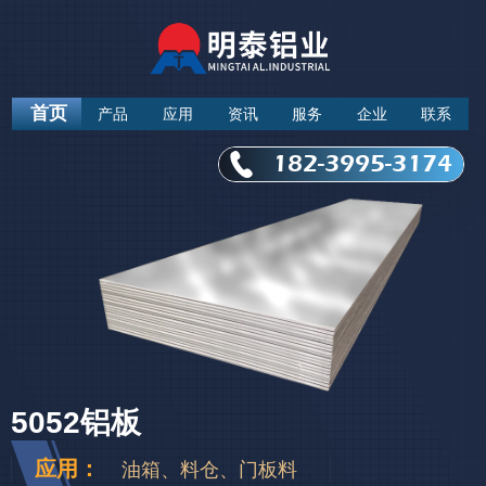
首页
产品
应用
资讯
服务
企业
联系
182-3995-3174
5052铝板
应用：
油箱、料仓、门板料