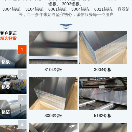
铝板
、
3003铝板
、
3004铝板
、
3104铝板
、
6061铝板
、
3004铝箔
、
8011铝箔
、
容器箔
等，二十多年来始终坚守初心，诚信服务每一位用户
客户见证
精选好货
1
铝板
3104铝板
3004铝板
2
铝卷
3
铝箔
3003铝板
5182铝板
4