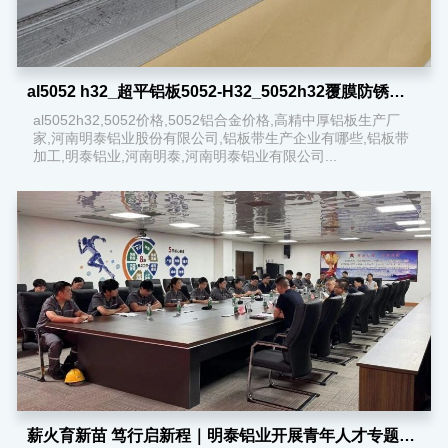
al5052 h32_超平铝板5052-H32_5052h32覆膜防锈铝板
al5052h32,5052价格,5052铝合金价格,高精中厚铝板生产厂
家,河南明泰铝业股份有限公司,铝板带生产企业有哪些,铝板带
加工,明泰铝业,河南明泰,河南明泰铝业有限公司...
薪火育新苗 笃行启新程｜明泰铝业开展青年人才专题交流会