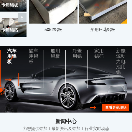
专用铝板
5
5052铝板
船用压花铝板
专用铝箔
汽车
罐车
船用
瓶盖
家用
新能
用铝
用铝
铝板
用铝
铝箔
源动
板
板
力电
池用
铝
查看详情
查看详情
查看详
查看详情
查看详情
查看更多现场
新闻中心
为您提供铝加工最新资讯及铝加工行业实时动态