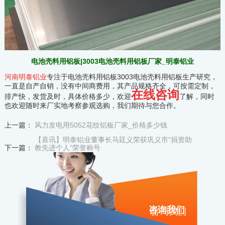
电池壳料用铝板|3003电池壳料用铝板厂家_明泰铝业
河南明泰铝业
专注于电池壳料用铝板3003电池壳料用铝板生产研究，
一直是自产自销，没有中间商费用，其产品规格齐全，可按需定制，
在线咨询
排产快，发货及时，具体价格多少，欢迎
了解，同时
也欢迎随时来厂实地考察参观选购，我们期待与您合作。
上一篇：
风力发电用5052花纹铝板厂家_价格多少钱
【喜讯】明泰铝业董事长马廷义荣获巩义市“捐资助
下一篇：
教先进个人”荣誉称号
咨询我们