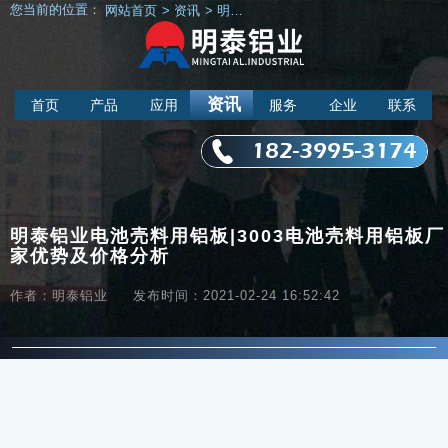
您当前的位置：
网站首页
>
资讯
>
明泰新闻
>
明泰铝业电池壳料用铝板|3
资讯
首页
产品
应用
服务
企业
联系
182-3995-3174
明泰铝业电池壳料用铝板|3003电池壳料用铝板厂
家优势及价格分析
作者：明泰铝业
发布时间：2021-02-24 16:52:42