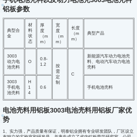
铝板参数
材
厚
宽
长度
典型合
料
度
度
典型产品
（m
金
状
（m
（m
m）
态
m）
m）
新能源汽车动力电池壳
3003
0.8-
料、电动汽车动力电池
动力电
O
1.2
按
壳料
池壳料
需
C
定
3003
H
制
0.6
手机电池壳料
手机电
1
池壳料
4
电池壳料用铝板3003电池壳料用铝板厂家优
势
1、实力强，产品质量有保证，明泰铝业拥有专业研发团队，厂区设立
有独立的实验室和研发是，并率先成立了省内铝板带箔研究室，公司