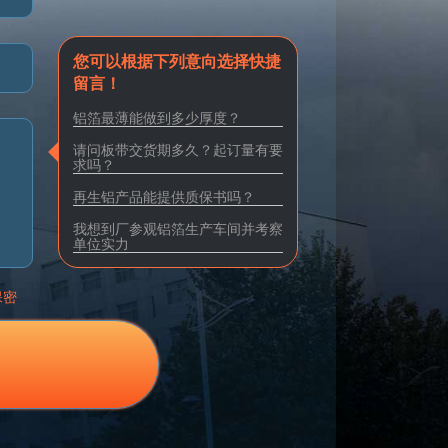
您可以根据下列意向选择快捷
留言！
铝箔最薄能做到多少厚度？
请问板带交货期多久？起订量有要
求吗？
再生铝产品能提供质保书吗？
我想到厂参观铝箔生产车间并考察
单位实力
保密