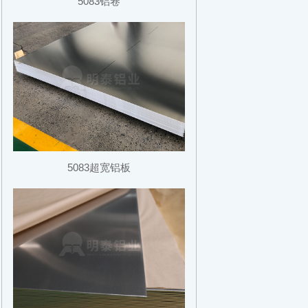
5083铝卷
5083超宽铝板