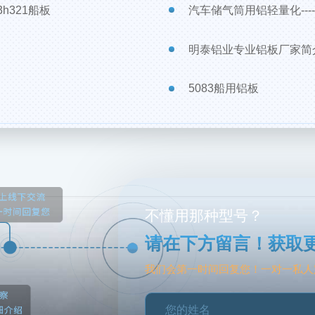
3h321船板
汽车储气筒用铝轻量化----
明泰铝业专业铝板厂家简介
5083船用铝板
不懂用那种型号？
请在下方留言！获取
我们会第一时间回复您！一对一私人