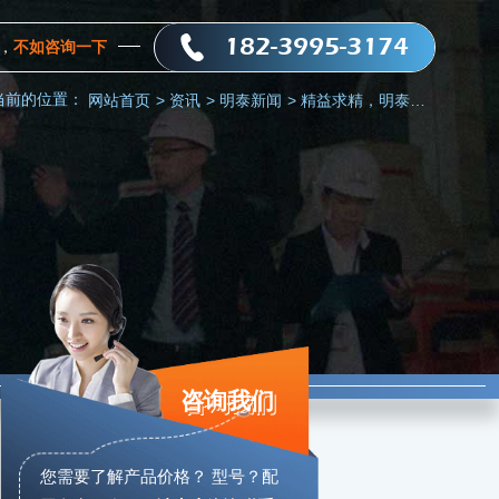
182-3995-3174
，
不如咨询一下
当前的位置：
网站首页
>
资讯
>
明泰新闻
>
精益求精，明泰打造国内优质5083船板厂家
咨询我们
您需要了解产品价格？ 型号？配