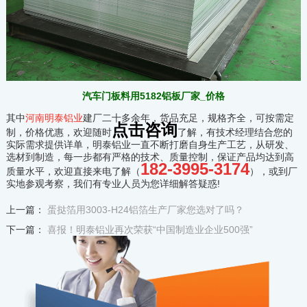
汽车门板料用5182铝板厂家_价格
其中
河南明泰铝业
建厂二十多余年，货品充足，规格齐全，可按需定
点击咨询
制，价格优惠，欢迎随时
了解，有技术经理结合您的
实际需求提供详单，明泰铝业一直不断打磨自身生产工艺，从研发、
选材到制造，每一步都有严格的技术、质量控制，保证产品均达到高
182-3995-3174
质量水平，欢迎直接来电了解（
），或到厂
实地参观考察，我们有专业人员为您详细解答疑惑!
上一篇：
蛋挞箔用3003-H24铝箔生产厂家您选对了吗？
下一篇：
喜报！明泰铝业再次荣获“中国制造业企业500强”