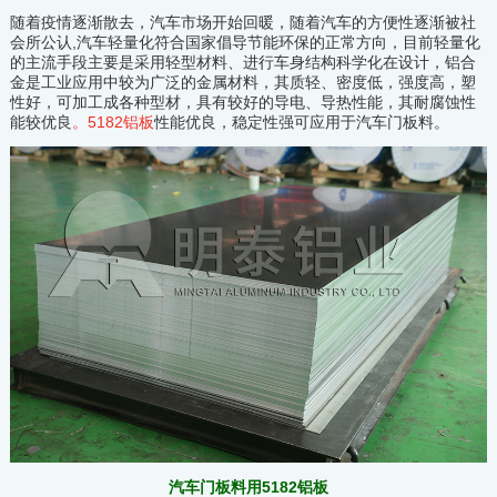
随着疫情逐渐散去，汽车市场开始回暖，随着汽车的方便性逐渐被社
会所公认,汽车轻量化符合国家倡导节能环保的正常方向，目前轻量化
的主流手段主要是采用轻型材料、进行车身结构科学化在设计，铝合
金是工业应用中较为广泛的金属材料，其质轻、密度低，强度高，塑
性好，可加工成各种型材，具有较好的导电、导热性能，其耐腐蚀性
能较优良
。5182铝板
性能优良，稳定性强可应用于汽车门板料。
汽车门板料用5182铝板