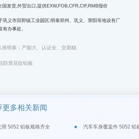
发货,外贸出口,提供EXW,FOB,CFR,CIF,RMB报价
于巩义市回郭镇工业园区;明泰郑州、巩义、荥阳等地设有厂
设有办事处。
？认准明泰：产能大、认证全、交期稳
条筋防滑花纹铝板
荐更多相关新闻
用 5052 铝板规格齐全
汽车车身覆盖件 5052 铝板 