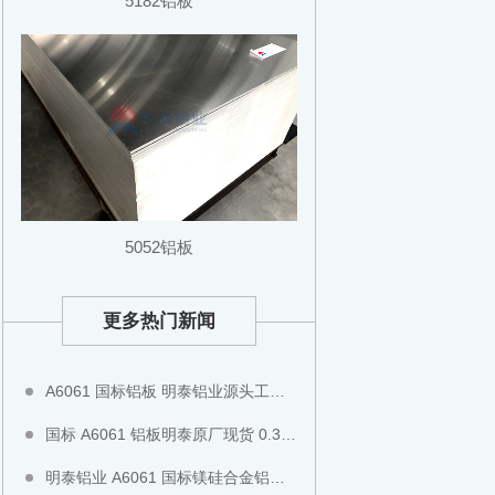
5182铝板
5052铝板
更多热门新闻
A6061 国标铝板 明泰铝业源头工厂无中间商 6061-T6 硬质铝板可切割铣面全国现货直发
国标 A6061 铝板明泰原厂现货 0.3-200mm 厚薄板齐全 阳极氧化专用铝板全国直发
明泰铝业 A6061 国标镁硅合金铝板 平整度高不易变形 工装检具专用全国现货直发