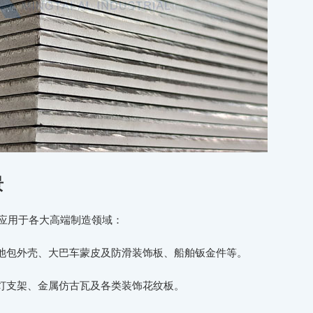
景
泛应用于各大高端制造领域：
池包外壳、大巴车蒙皮及防滑装饰板、船舶钣金件等。
灯支架、金属仿古瓦及各类装饰花纹板。