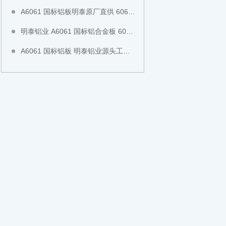
A6061 国标铝板明泰原厂直供 6061 薄板厚板齐全 新能源设备专用铝板全国现货直发
明泰铝业 A6061 国标铝合金板 6061-T651 预拉伸铝板 工业结构板全国现货切割直发
A6061 国标铝板 明泰铝业源头工厂 6061-T6 铝板 CNC 模具加工中厚板全国现货直发可零切