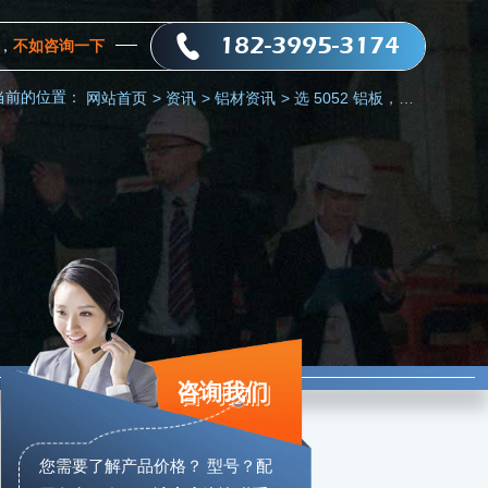
182-3995-3174
，
不如咨询一下
当前的位置：
网站首页
>
资讯
>
铝材资讯
>
选 5052 铝板，优先大厂｜明泰铝业 全流程生产 质量可控
咨询我们
您需要了解产品价格？ 型号？配