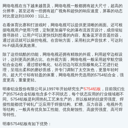
网络电视在当下越来越普及，网络电视一般都拥有超大尺寸，超高的
分辨率，甚至还有一些拥有超广视角和超快的响应速度，屏幕的动态
对比度达到10000：1以上。
在看体育比赛和打游戏时，网络电视可以提供更清晰的画面。还可根
据电视用户使用习惯，定制更加扁平化的瀑布流首页设计，成倍缩短
搜寻路径，让用户可以更快找到想看的内容。配备蓝牙语音遥控器，
通过说话就可以操控电视。在音响方面，采用杜比声音技术，可达到
Hi-Fi级高保真效果。
除了这些炫酷的功能，网络电视还拥有精致的外观，利用超窄边框设
计，达到更高的屏占比。在外观方面，网络电视一般采用超窄航空级
铝合金边框，通过喷砂氧化、钻石切边与双次阳极氧化工艺进行处
理，呈现出柔和的磨砂质感，并专门调制了太空灰色，更显年轻时
尚。超大尺寸却有轻盈的体重，网络电视外壳选用的5754铝合金，强
度更高，重量更轻。
明泰铝业股份有限公司从1997年开始研究生产
5754铝板
，目前我们生
产的5754合金铝板包含多个不同状态，每个状态应用的行业领域都不
同。5754铝板是利用热轧工艺来生产的，所以板材的抗疲劳强度、焊
接性能都优于铸轧广泛应用于焊接结构、贮槽、压力容器，电视外壳
等结构，一般具有优良加工性能、优良耐蚀性、高疲劳强度、高可焊
等特性。
明泰5754铝板有如下优势：