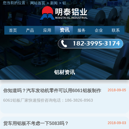
您当前的位置：
网站首页
>
新闻
>
铝材资讯
资讯
首页
产品
应用
服务
企业
联系
182-3995-3174
铝材资讯
2018-09-05
你知道吗？汽车发动机零件可以用6061铝板制作
6061铝板厂家快速报价咨询电话：186-3826-8963
2018-09-03
货车用铝板不考虑一下5083吗？