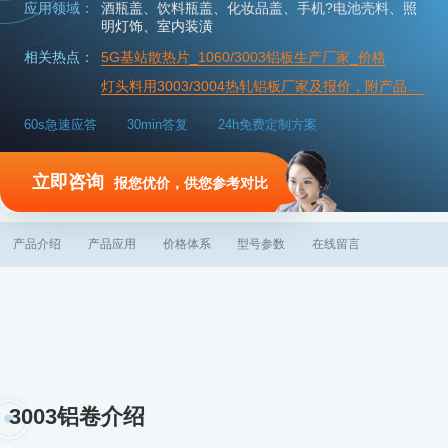
应用领域：
酒瓶盖、饮料瓶盖、化妆品盖、手机?电池壳料、照
明灯饰、室内装潢
相关热点：
5G基站散热片_1060/3003铝板生产厂家_价格
灯头料用3003/3004热轧铝板厂家及报价，附产品规格参数
60s急速应答
30min答复
24h免费定制方案
立即咨询
报您优价，供您参考对比
产品介绍
产品应用
价格体系
型号参数
在线留言
3003铝卷介绍