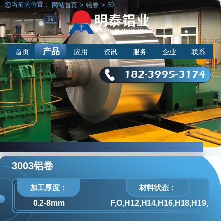
您当前的位置：
网站首页
>
铝卷
>
3003铝卷
产品
首页
应用
资讯
服务
企业
联系
182-3995-3174
3003铝卷
加工厚度：
材料状态：
0.2-8mm
F,O,H12,H14,H16,H18,H19,H2