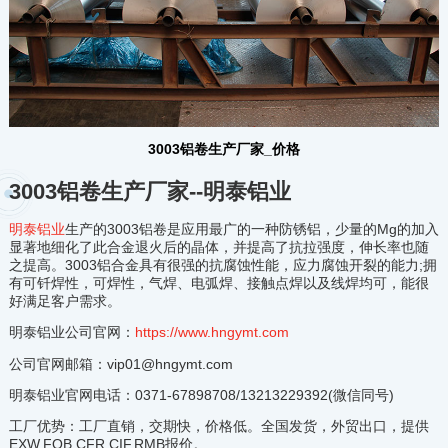
3003铝卷生产厂家_价格
3003铝卷生产厂家--明泰铝业
明泰铝业
生产的3003铝卷是应用最广的一种防锈铝，少量的Mg的加入
显著地细化了此合金退火后的晶体，并提高了抗拉强度，伸长率也随
之提高。3003铝合金具有很强的抗腐蚀性能，应力腐蚀开裂的能力;拥
有可钎焊性，可焊性，气焊、电弧焊、接触点焊以及线焊均可，能很
好满足客户需求。
明泰铝业公司官网：
https://www.hngymt.com
公司官网邮箱：vip01@hngymt.com
明泰铝业官网电话：0371-67898708/13213229392(微信同号)
工厂优势：工厂直销，交期快，价格低。全国发货，外贸出口，提供
EXW,FOB,CFR,CIF,RMB报价。