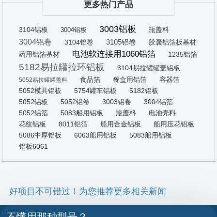
更多热门产品
3003铝板
3104铝板
瓶盖料
3004铝板
3004铝卷
3105铝卷
3104铝卷
胶囊铝箔板基材
电池软连接用1060铝箔
药用铝箔基材
1235铝箔
5182易拉罐拉环铝板
3104易拉罐罐盖铝板
食品箔
餐盒用铝箔
容器箔
5052易拉罐罐盖料
5052模具铝板
5754罐车铝板
5182铝板
5052铝板
5052铝卷
3003铝卷
3004铝箔
5052铝箔
5083船用铝板
瓶盖料
电池壳料
花纹铝板
8011铝箔
船用合金铝板
船用压花铝板
5086中厚铝板
6063船用铝板
5083船用铝板
铝板6061
好项目不可错过！为您推荐更多相关新闻
不懂用那种型号？