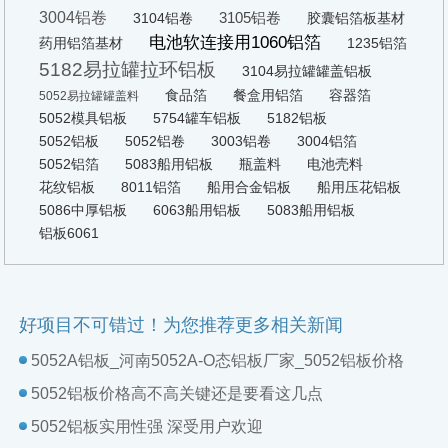
3004铝卷
3105铝卷
3104铝卷
胶囊铝箔板基材
电池软连接用1060铝箔
药用铝箔基材
1235铝箔
5182易拉罐拉环铝板
3104易拉罐罐盖铝板
食品箔
餐盒用铝箔
容器箔
5052易拉罐罐盖料
5052模具铝板
5754罐车铝板
5182铝板
5052铝板
5052铝卷
3003铝卷
3004铝箔
5052铝箔
5083船用铝板
瓶盖料
电池壳料
花纹铝板
8011铝箔
船用合金铝板
船用压花铝板
5086中厚铝板
6063船用铝板
5083船用铝板
铝板6061
好项目不可错过！为您推荐更多相关新闻
5052A铝板_河南5052A-O态铝板厂家_5052铝板价格
5052铝板价格高不高关键还是要看这几点
5052铝板实用性强 深受用户欢迎