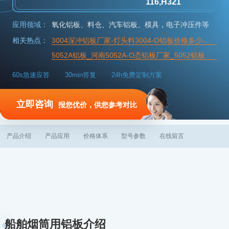
116,H321
应用领域：
氧化铝板、料仓、汽车铝板、模具，电子冲压件等
相关热点：
3004深冲铝板厂家-灯头料3004-O铝板价格多少-明泰铝业直销厂家
5052A铝板_河南5052A-O态铝板厂家_5052铝板价格
60s急速应答
30min答复
24h免费定制方案
立即咨询
报您优价，供您参考对比
产品介绍
产品应用
价格体系
型号参数
在线留言
船舶烟筒用铝板介绍