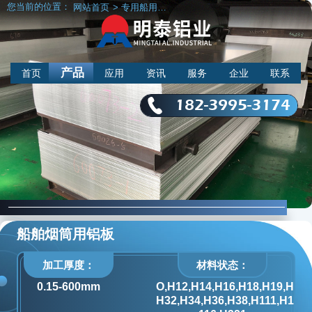
您当前的位置：
网站首页
>
专用船用铝板
>
船舶烟筒用铝板
产品
首页
应用
资讯
服务
企业
联系
182-3995-3174
船舶烟筒用铝板
加工厚度：
材料状态：
0.15-600mm
O,H12,H14,H16,H18,H19,H22,
H32,H34,H36,H38,H111,H112,