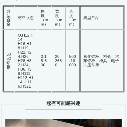
典
厚
宽
长
型
度
度
度
材料状态
典型产品
合
（m
（m
（m
金
m）
m）
m）
O,H12,H
14,
H16,H1
8,H19,
H22,H2
50
4,H26,
0.1
20-
500
氧化铝板、料仓、汽
52
H28,H3
5-6
265
-16
车铝板、模具，电子
铝
2,H34,
00
0
000
冲压件等
板
H36,H3
8,H111,
H112,H1
14,H 11
6,H321
您有可能感兴趣