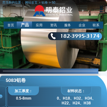
您当前的位置：
网站首页
>
铝卷
>
5083铝卷
产品
首页
应用
资讯
服务
企业
联系
182-3995-3174
5083铝卷
加工厚度：
材料状态：
0.5-8mm
0、H18、H32、H34、
H22、H24、H38