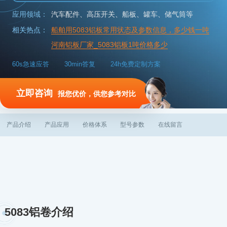
应用领域：
汽车配件、高压开关、船板、罐车、储气筒等
相关热点：
船舶用5083铝板常用状态及参数信息，多少钱一吨
河南铝板厂家_5083铝板1吨价格多少
60s急速应答
30min答复
24h免费定制方案
立即咨询
报您优价，供您参考对比
产品介绍
产品应用
价格体系
型号参数
在线留言
5083铝卷介绍