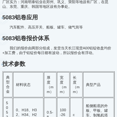
厂区实力：河南明泰铝业在郑州、巩义、荥阳等地设有厂区，在昆
山、东莞、重庆、韩国等地区设有办事处。
5083铝卷应用
汽车配件、高压开关、船板、罐车、储气筒等
5083铝卷报价体系
我们的报价由两部分组成，发货当天长江现货A00铝锭收盘均价
+加工费，由于铝锭价每日都有波动，所以报价会有浮动。
技术参数
典
厚
宽
长
型
度
度
度
材料状态
典型产品
合
（m
（m
（m
金
m）
m）
m）
5
船侧船底的外
0
100
0、H18、H3
板、甲板、罐
0.5-
5
-26
c
2、H34、H2
车、制氧机塔
8