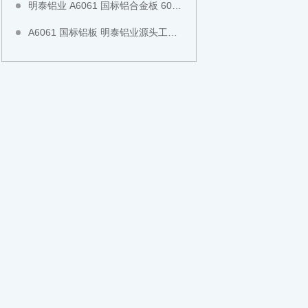
明泰铝业 A6061 国标铝合金板 6061-T651 预拉伸铝板 工业结构板全国现货切割直发
A6061 国标铝板 明泰铝业源头工厂 6061-T6 铝板 CNC 模具加工中厚板全国现货直发可零切